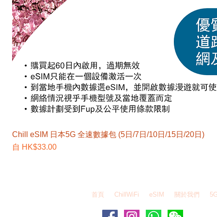
Chill eSIM 日本5G 全速數據包 (5日/7日/10日/15日/20日)
促銷價格
自
HK$33.00
EZEGG 自由蛋 Whatsapp - 6995 6484 / WeChat
首頁
ChillWiFi
eSIM
關於我們
5