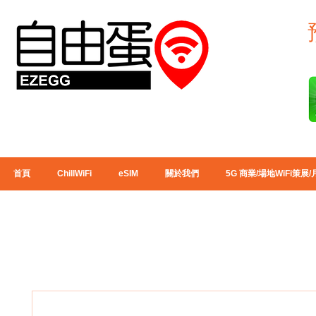
首頁
ChillWiFi
eSIM
關於我們
5G 商業/場地WiFi策展