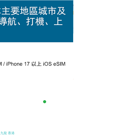
Chill eSIM 日本Docomo 全
促銷價格
自
HK$33.00
 九龍 香港