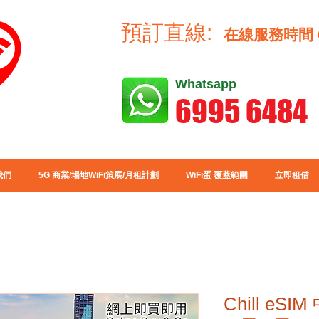
預訂直線:
在線服務時間
Whatsapp
6995 6484
我們
5G 商業/場地WiFi策展/月租計劃
WiFi蛋 覆蓋範圍
立即租借
Chill eS