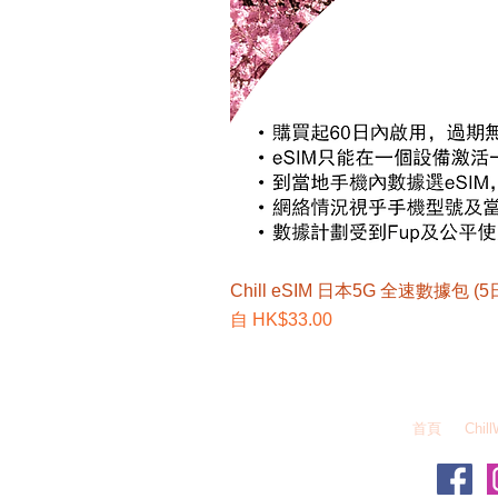
Chill eSIM 日本5G 全速數據包 (5
促銷價格
自
HK$33.00
EZEGG 自由蛋 W
首頁
Chill