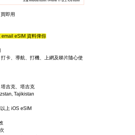
 即買即用
email eSIM 資料俾你
用
，打卡、導航、打機、上網及睇片隨心使
、塔吉克、塔吉克
stan, Tajikistan
7 以上 iOS eSIM
效
一次