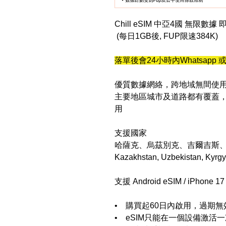
Chill eSIM 中亞4國 無限數據
(每日1GB後, FUP限速384K)
落單後會24小時內Whatsapp 或 
優質數據網絡，跨地域無間使
主要地區城市及道路都有覆蓋
用
支援國家
哈薩克、烏茲別克、吉爾吉斯
Kazakhstan, Uzbekistan, Kyrgyz
支援 Android eSIM / iPhone 1
• 購買起60日內啟用，過期無
• eSIM只能在一個設備激活