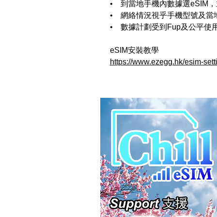
• 到當地手機內數據選eSIM
• 網絡情況視乎手機型號及當
• 數據計劃受到Fup及公平使
eSIM安裝教學
https://www.ezegg.hk/esim-sett