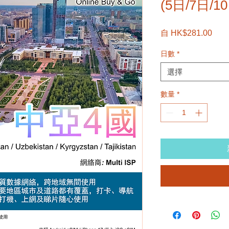
(5日/7日/1
促
自
HK$281.00
銷
日數
*
價
格
選擇
數量
*