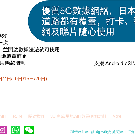
日/7日/10日/15日/20日)
快速瀏覽
hatsapp - 6995 6484 / WeChat - ezegghk /
info@ezegg.hk
WiFi
eSIM
關於我們
5G 商業/場地WiFi策展/月租計劃
More
租借wifi wifi蛋 4g wifi蛋 旅遊wifi
旺角