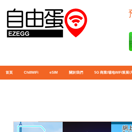
首頁
ChillWiFi
eSIM
關於我們
5G 商業/場地WiFi策展