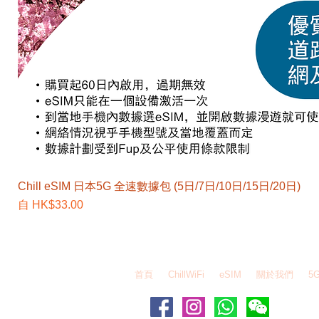
Chill eSIM 日本5G 全速數據包 (5日/7日/10日/15日/20日)
促銷價格
自
HK$33.00
EZEGG 自由蛋 Whatsapp - 6995 6484 / WeChat
首頁
ChillWiFi
eSIM
關於我們
5