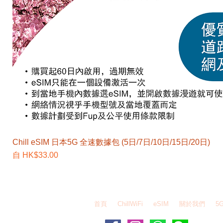
Chill eSIM 日本5G 全速數據包 (5日/7日/10日/15日/20日)
促銷價格
自
HK$33.00
EZEGG 自由蛋 Whatsapp - 6995 6484 / WeChat
首頁
ChillWiFi
eSIM
關於我們
5