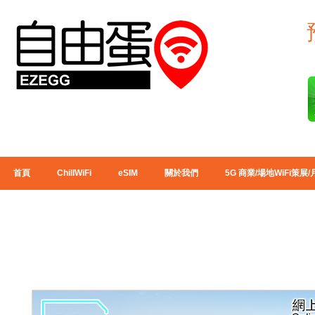
首頁
ChillWiFi
eSIM
關於我們
5G 商業/場地WiFi策展