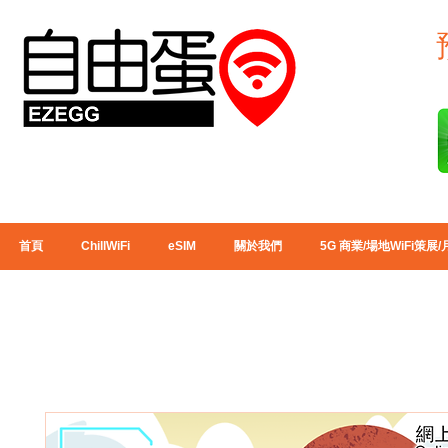
首頁
ChillWiFi
eSIM
關於我們
5G 商業/場地WiFi策展