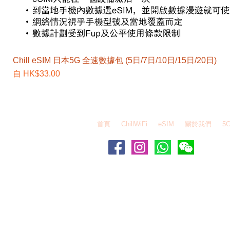
Chill eSIM 日本5G 全速數據包 (5日/7日/10日/15日/20日)
促銷價格
自
HK$33.00
EZEGG 自由蛋 Whatsapp - 6995 6484 / WeChat
首頁
ChillWiFi
eSIM
關於我們
5