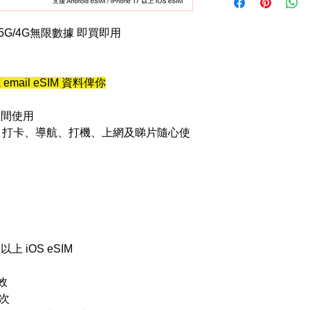
大 5G/4G無限數據 即買即用
email eSIM 資料俾你
無間使用
，打卡、導航、打機、上網及睇片隨心使
7 以上 iOS eSIM
效
一次