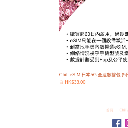
Chill eSIM 日本5G 全速數據包 (5
促銷價格
自
HK$33.00
EZEGG 自由蛋 W
首頁
Chill