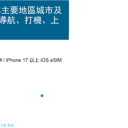
Chill eSIM 日本Docomo 全
促銷價格
自
HK$33.00
 九龍 香港