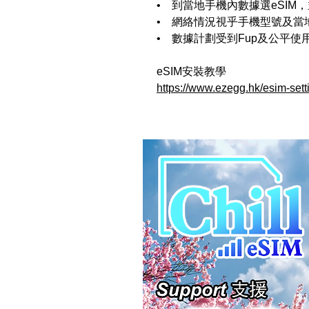
• 到當地手機內數據選eSIM
• 網絡情況視乎手機型號及當
• 數據計劃受到Fup及公平使
eSIM安裝教學
https://www.ezegg.hk/esim-sett