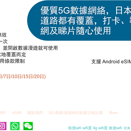
日/7日/10日/15日/20日)
快速瀏覽
hatsapp - 6995 6484 / WeChat - ezegghk /
info@ezegg.hk
WiFi
eSIM
關於我們
5G 商業/場地WiFi策展/月租計劃
More
租借wifi wifi蛋 4g wifi蛋 旅遊wifi
旺角