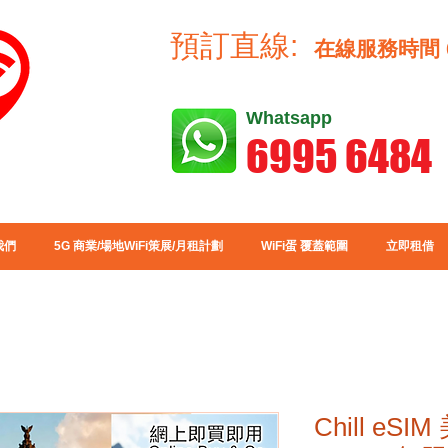
預訂直線:
在線服務時間
Whatsapp
6995 6484
我們
5G 商業/場地WiFi策展/月租計劃
WiFi蛋 覆蓋範圍
立即租借
Chill eS