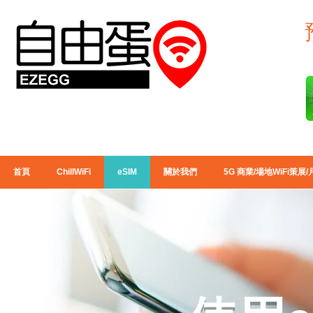
首頁
ChillWiFi
eSIM
關於我們
5G 商業/場地WiFi策展