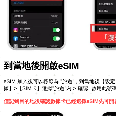
到當地後開啟eSIM
eSIM 加入後可以標籤為 "旅遊" , 到當地後【
據】>【SIM卡】選擇"旅遊"內 > 確認 "啟用此號
僅記到目的地後確認數據卡已經選擇eSIM先可開