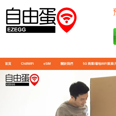
首頁
ChillWiFi
eSIM
關於我們
5G 商業/場地WiFi策展