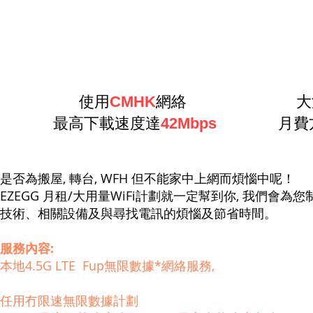
使用
CMHK
網絡
大
最高下載速度達
42Mbps
月費
是否為搬屋, 轉台, WFH 但不能家中上網而煩惱中呢！
EZEGG 月租/大用量WiFi計劃就一定幫到你, 我們會
技術、相關設備及與尋找電訊的煩惱及節省時間。
服務內容:
本地4.5G LTE Fup無限數據*網絡服務,
任用冇限速無限數據計劃