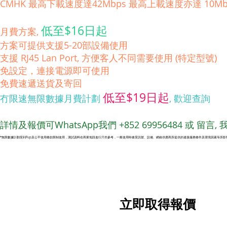
CMHK 最高下載速度達42Mbps 最高上載速度亦達 10Mb
低至$16日起​
月費方案,
方案可提供支援5-20部設備使用
支援 RJ45 Lan Port, 方便客人不同需要使用 (特定型號)
免設定，連接電源即可使用
免費速遞送貨及寄回
低至$19日起
冇限速無限數據月費計劃
, 歡迎查詢
詳情及報價可WhatsApp我們 +852 69956484 或 留言
*無限數據計劃受到Fup及公平使用條款限制使用，測試資料在商業地段進行只作參考，一般使用時會受訊號、設備、網絡供應商所提供的連接服務條件及環境因素等所影
立即取得報價