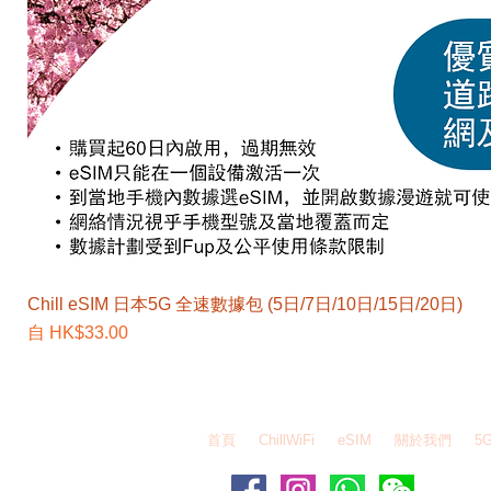
Chill eSIM 日本5G 全速數據包 (5日/7日/10日/15日/20日)
促銷價格
自
HK$33.00
EZEGG 自由蛋 Whatsapp - 6995 6484 / WeChat
首頁
ChillWiFi
eSIM
關於我們
5