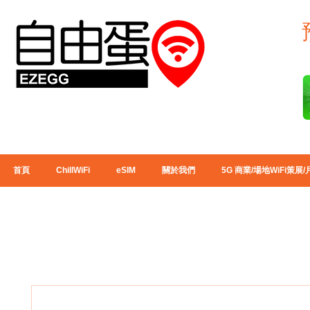
首頁
ChillWiFi
eSIM
關於我們
5G 商業/場地WiFi策展